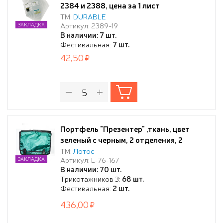
2384 и 2388, цена за 1 лист
ТМ:
DURABLE
Артикул: 2389-19
ЗАКЛАДКА
В наличии: 7 шт.
Фестивальная:
7 шт.
42,50
Портфель "Презентер" ,ткань, цвет
зеленый с черным, 2 отделения, 2
пластиковых замка
ТМ:
Лотос
Артикул: L-76-167
ЗАКЛАДКА
В наличии: 70 шт.
Трикотажников 3:
68 шт.
Фестивальная:
2 шт.
436,00