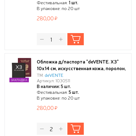
Фестивальная:
1 шт.
европодвесом
В упаковке: по 20 шт
280,00
Обложка д/паспорта "deVENTE. ХЗ"
10x14 см, искусственная кожа, поролон,
шелкография, отстрочка, 3 отделения
ТМ:
deVENTE
Артикул: 1030511
ЗАКЛАДКА
для визиток, в пластиковом пакете с
В наличии: 5 шт.
европодвесом
Фестивальная:
5 шт.
В упаковке: по 20 шт
280,00