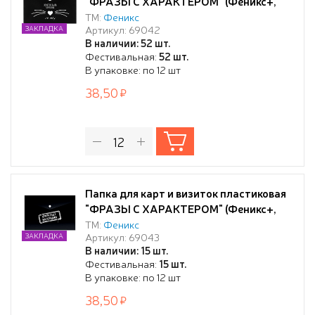
"ФРАЗЫ С ХАРАКТЕРОМ" (Феникс+,
полипропилен, 10.5х7.4 см, 1 отд.
ТМ:
Феникс
Артикул: 69042
ЗАКЛАДКА
кнопка, шелкография в одну краску)
В наличии: 52 шт.
Фестивальная:
52 шт.
В упаковке: по 12 шт
38,50
Папка для карт и визиток пластиковая
"ФРАЗЫ С ХАРАКТЕРОМ" (Феникс+,
полипропилен, 10.5х7.4 см, 1 отд.
ТМ:
Феникс
Артикул: 69043
ЗАКЛАДКА
кнопка, шелкография в одну краску)
В наличии: 15 шт.
Фестивальная:
15 шт.
В упаковке: по 12 шт
38,50