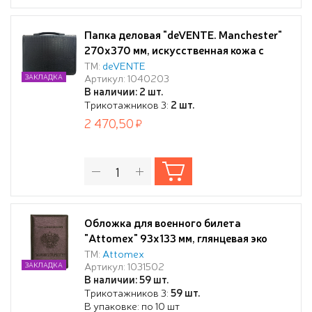
Папка деловая "deVENTE. Manchester"
270x370 мм, искусственная кожа с
фактурой под крокодила, ручка-
ТМ:
deVENTE
Артикул: 1040203
ЗАКЛАДКА
трансформер, 2 откидных клапана на
В наличии: 2 шт.
кнопке, большой карман на молнии, 6
Трикотажников 3:
2 шт.
отделений для документов, визиток и 2
2 470,50
кармана для ручек, на молнии, черная
Обложка для военного билета
"Attomex" 93x133 мм, глянцевая эко
кожа, коричневая пухлая, с конгревным
ТМ:
Attomex
Артикул: 1031502
ЗАКЛАДКА
тиснением, с ПВХ клапанами,
В наличии: 59 шт.
индивидуальная упаковка
Трикотажников 3:
59 шт.
В упаковке: по 10 шт