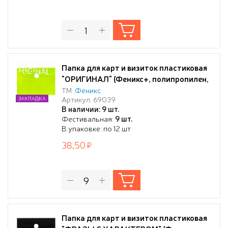
Папка для карт и визиток пластиковая
"ОРИГИНАЛ" (Феникс+, полипропилен,
10.5х7.4 см, 1 отд., кнопка, шелкография
ТМ:
Феникс
Артикул: 69039
ЗАКЛАДКА
в одну краску)
В наличии: 9 шт.
Фестивальная:
9 шт.
В упаковке: по 12 шт
38,50
Папка для карт и визиток пластиковая