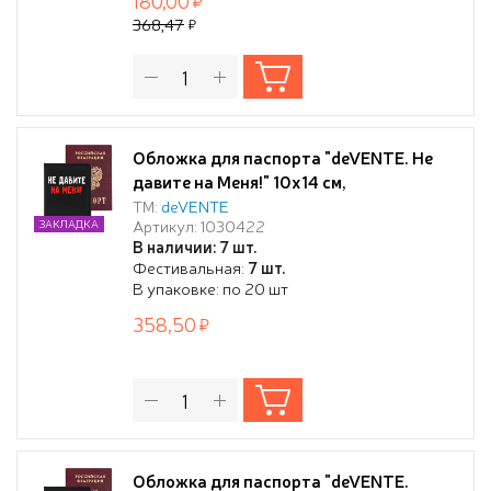
180,00
368,47
Обложка для паспорта "deVENTE. Не
давите на Меня!" 10x14 см,
искусственная кожа, поролон,
ТМ:
deVENTE
Артикул: 1030422
ЗАКЛАДКА
шелкография, отстрочка, 3 отделения
В наличии: 7 шт.
для визиток, в пластиковом пакете с
Фестивальная:
7 шт.
европодвесом
В упаковке: по 20 шт
358,50
Обложка для паспорта "deVENTE.