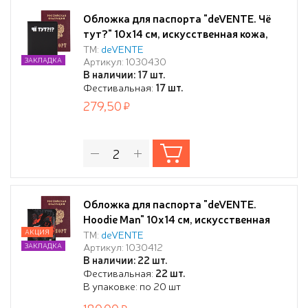
Обложка для паспорта "deVENTE. Чё
тут?" 10x14 см, искусственная кожа,
поролон, шелкография, отстрочка, 3
ТМ:
deVENTE
Артикул: 1030430
ЗАКЛАДКА
отделения для визиток, в пластиковом
В наличии: 17 шт.
пакете с европодвесом
Фестивальная:
17 шт.
279,50
Обложка для паспорта "deVENTE.
Hoodie Man" 10x14 см, искусственная
кожа, поролон, шелкография,
АКЦИЯ
ТМ:
deVENTE
Артикул: 1030412
ЗАКЛАДКА
отстрочка, 3 отделения для визиток, в
В наличии: 22 шт.
пластиковом пакете с европодвесом
Фестивальная:
22 шт.
В упаковке: по 20 шт