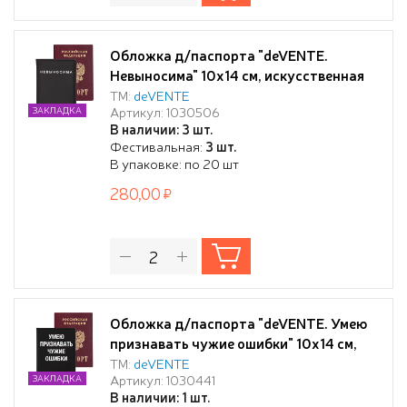
Обложка д/паспорта "deVENTE.
Невыносима" 10x14 см, искусственная
кожа, поролон, шелкография,
ТМ:
deVENTE
Артикул: 1030506
ЗАКЛАДКА
отстрочка, 3 отделения для визиток, в
В наличии: 3 шт.
пластиковом пакете с европодвесом
Фестивальная:
3 шт.
В упаковке: по 20 шт
280,00
Обложка д/паспорта "deVENTE. Умею
признавать чужие ошибки" 10x14 см,
искусственная кожа, поролон,
ТМ:
deVENTE
Артикул: 1030441
ЗАКЛАДКА
шелкография, отстрочка, 3 отделения
В наличии: 1 шт.
для визиток, в пластиковом пакете с