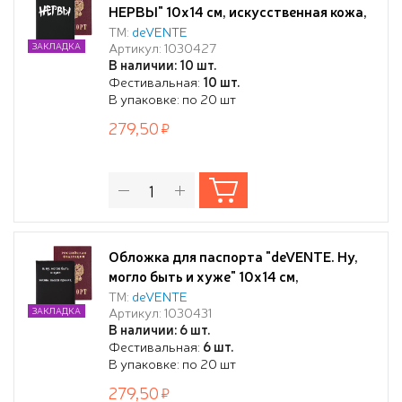
НЕРВЫ" 10x14 см, искусственная кожа,
поролон, шелкография, отстрочка, 3
ТМ:
deVENTE
Артикул: 1030427
ЗАКЛАДКА
отделения для визиток, в пластиковом
В наличии: 10 шт.
пакете с европодвесом
Фестивальная:
10 шт.
В упаковке: по 20 шт
279,50
Обложка для паспорта "deVENTE. Ну,
могло быть и хуже" 10x14 см,
искусственная кожа, поролон,
ТМ:
deVENTE
Артикул: 1030431
ЗАКЛАДКА
шелкография, отстрочка, 3 отделения
В наличии: 6 шт.
для визиток, в пластиковом пакете с
Фестивальная:
6 шт.
европодвесом
В упаковке: по 20 шт
279,50