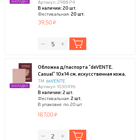
Артикул: 2988.Р4
ЗАКЛАДКА
В наличии: 20 шт.
Фестивальная:
20 шт.
39,50
Обложка д/паспорта "deVENTE.
Casual" 10x14 см, искусственная кожа,
светло-розовая, отстрочка, 2
ТМ:
deVENTE
Артикул: 1030496
ЗАКЛАДКА
отделения для визиток, в пластиковом
В наличии: 2 шт.
пакете с европодвесом
Фестивальная:
2 шт.
В упаковке: по 20 шт
187,00