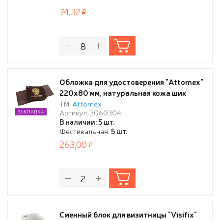
74,32
Обложка для удостоверения "Attomex"
220x80 мм, натуральная кожа шик
гладкая, прозрачные ПВХ клапаны,
ТМ:
Attomex
Артикул: 3060304
ЗАКЛАДКА
тиснение золотистой фольгой,
В наличии: 5 шт.
коричневая, индивидуальная упаковка
Фестивальная:
5 шт.
263,00
Сменный блок для визитницы "Visifix"