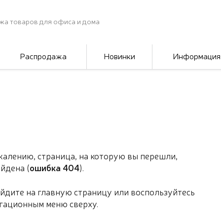
жа товаров для офиса и дома
Распродажа
Новинки
Информация
жалению, страница, на которую вы перешли,
айдена (
ошибка 404
).
йдите на главную страницу или воспользуйтесь
гационным меню сверху.