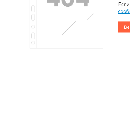
Если
сооб
Ве