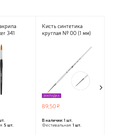
 акрила
Кисть синтетика
Кисть син
er 341
круглая № 00 (1 мм)
овальная 
мягкая
короткая ручка
"Сонет", 
чка
Невская Палитра
короткая
 №8
лакирова
ЗАКЛАДКА
ЗАКЛАДКА
89,50
119,00
шт.
В наличии: 1 шт.
В наличии: 3
я:
5 шт.
Фестивальная:
1 шт.
Фестивальн