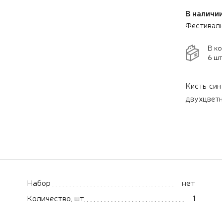
В наличии
Фестивал
В к
6 шт
Кисть син
двухцветн
Набор
нет
Количество, шт
1