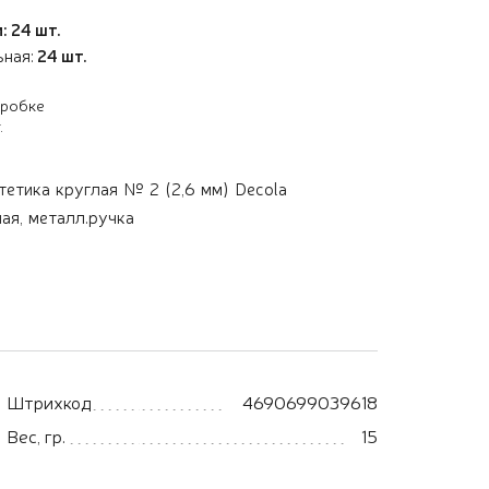
: 24 шт.
ьная:
24 шт.
оробке
.
тетика круглая № 2 (2,6 мм) Decola
ая, металл.ручка
Штрихкод
4690699039618
Вес, гр.
15