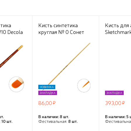
етика
Кисть синтетика
Кисть для
10 Decola
круглая № 0 Сонет
Sketchmark
длинная ручка,
синтетика 
пропитаная лаком
круглая ру
Сонет
короткая
НОВИНКА
ЗАКЛАДКА
ЗАКЛАДКА
86,00
393,00
шт.
В наличии: 8 шт.
В наличии: 5 
:
10 шт.
Фестивальная:
8 шт.
Фестивальна