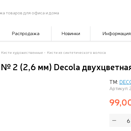
жа товаров для офиса и дома
Распродажа
Новинки
Информация
Кисти художественные
Кисти из синтетического волоса
 № 2 (2,6 мм) Decola двухцветна
ТМ:
DEC
Артикул: 
99,0