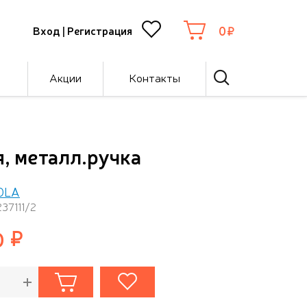
0
Вход
|
Регистрация
Акции
Контакты
я, металл.ручка
OLA
237111/2
0