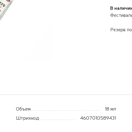
В наличии
Фестивал
Резерв п
Объем
18 мл
Штрихкод
4607010589431