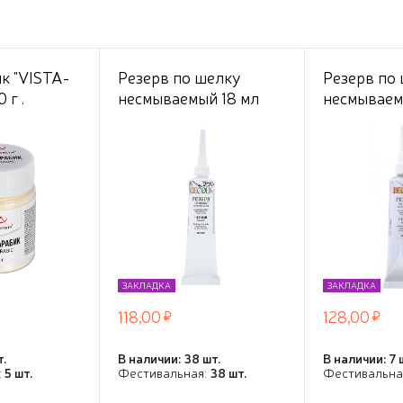
к "VISTA-
Резерв по шелку
Резерв по
 г .
несмываемый 18 мл
несмываем
Черный Декола
Серебро Д
ЗАКЛАДКА
ЗАКЛАДКА
118,00
128,00
т.
В наличии: 38 шт.
В наличии: 7 
:
5 шт.
Фестивальная:
38 шт.
Фестивальна