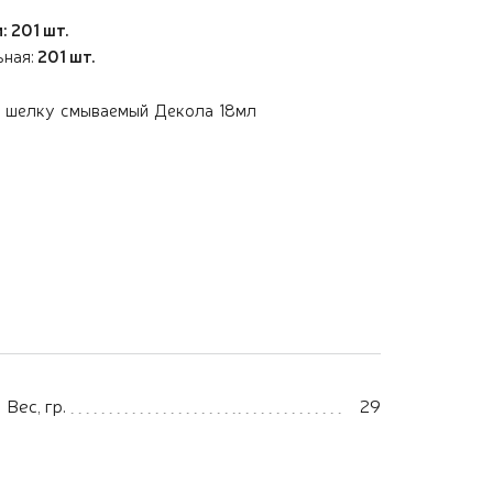
: 201 шт.
ьная:
201 шт.
о шелку смываемый Декола 18мл
Вес, гр.
29