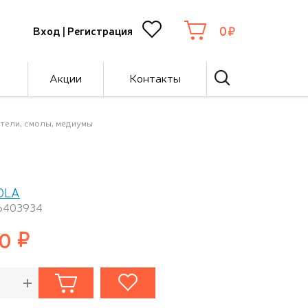
0
Вход
|
Регистрация
Акции
Контакты
ители, смолы, медиумы
OLA
 6403934
50