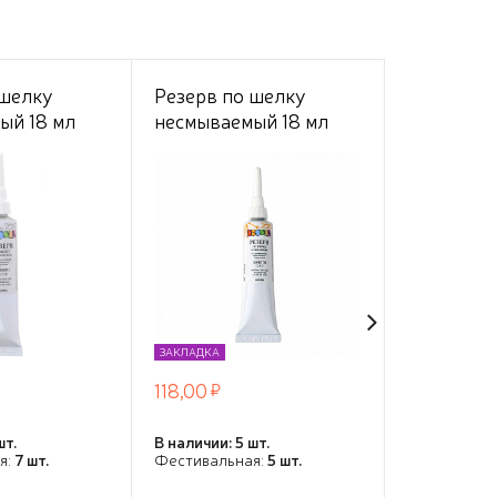
 шелку
Резерв по шелку
Разбавит
ый 18 мл
несмываемый 18 мл
масляных 
екола
Золото Декола
мл, Гамма
слабопах
ЗАКЛАДКА
ЗАКЛАДКА
118,00
212,50
шт.
В наличии: 5 шт.
В наличии: 9
я:
7 шт.
Фестивальная:
5 шт.
Фестивальн