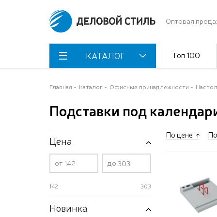
Оптовая прода
Топ 100
КАТАЛОГ
Главная
Каталог
Офисные принадлежности
Настол
Подставки под календар
По цене
По
Цена
от
до
142
303
Новинка