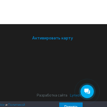
Активировать карту
Разработка сайта
Lynxoft
kie
и
Политикой
Принять