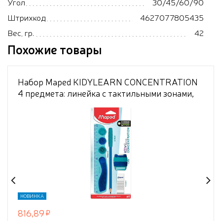
Угол
30/45/60/90
Штрихкод
4627077805435
Вес, гр.
42
Похожие товары
Набор Maped KIDYLEARN CONCENTRATION
4 предмета: линейка с тактильными зонами,
карандаш с жевательной насадкой
антистресс, точилка с текстурированной
поверхностью, ластик, в упаковке с подвесом
НОВИНКА
816,89