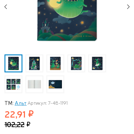
Previous
N
ТМ:
Альт
Артикул: 7-48-1191
22,91
102,22