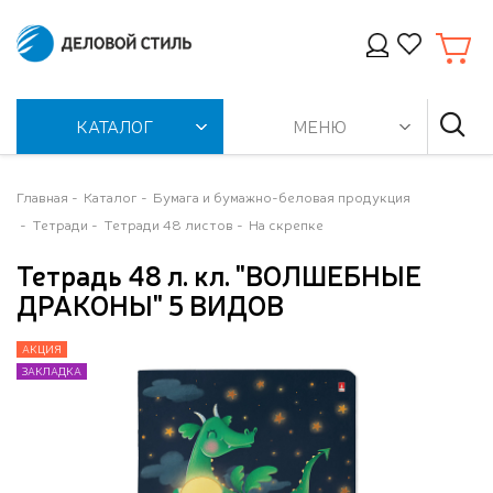
КАТАЛОГ
МЕНЮ
Главная
Каталог
Бумага и бумажно-беловая продукция
Тетради
Тетради 48 листов
На скрепке
Тетрадь 48 л. кл. "ВОЛШЕБНЫЕ
ДРАКОНЫ" 5 ВИДОВ
АКЦИЯ
АКЦИЯ
АКЦИЯ
АКЦИЯ
АКЦИЯ
АКЦИЯ
АКЦИЯ
АКЦИЯ
АКЦИЯ
ЗАКЛАДКА
ЗАКЛАДКА
ЗАКЛАДКА
ЗАКЛАДКА
ЗАКЛАДКА
ЗАКЛАДКА
ЗАКЛАДКА
ЗАКЛАДКА
ЗАКЛАДКА