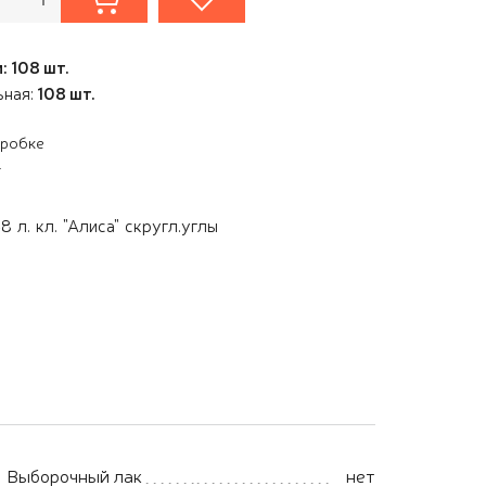
: 108 шт.
ьная:
108 шт.
оробке
.
8 л. кл. "Алиса" скругл.углы
Выборочный лак
нет