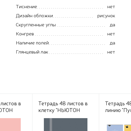
Тиснение
нет
Дизайн обложки
рисунок
Скругленные углы
да
Конгрев
нет
Наличие полей
да
Глянцевый лак
нет
 листов в
Тетрадь 48 листов в
Тетрадь 48
ЬЮТОН
клетку "НЬЮТОН
линию "П
 Розовый
ПАСТЕЛЬ" Серый агат
философ" 
г/кв.м на
А5 80г/кв.м на скобе
на скобе О
мел.картон
Обл. мел.картон
мел.картон