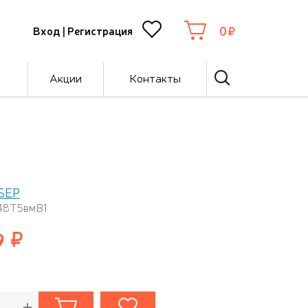
0
Вход
|
Регистрация
Акции
Контакты
БЕР
 48Т5вмВ1
9