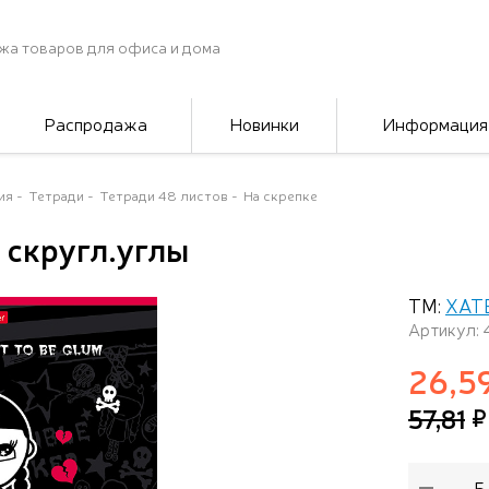
жа товаров для офиса и дома
Распродажа
Новинки
Информация
ия
Тетради
Тетради 48 листов
На скрепке
" скругл.углы
ТМ:
ХАТ
Артикул:
26,5
57,81