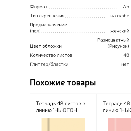
Формат
А5
Тип скрепления
на скобе
Предназначение
(пол)
женский
Разноцветный
Цвет обложки
(Рисунок)
Количество листов
48
Глиттер/блестки
нет
Похожие товары
Тетрадь 48 листов в
Тетрадь 48
линию "НЬЮТОН
линию "Н
ПАСТЕЛЬ" - Лунный
ПАСТЕЛЬ" -
камень А5 80г/кв.м на
кварц А5 80
скобе Обл. мел.картон
скобе Обл. 