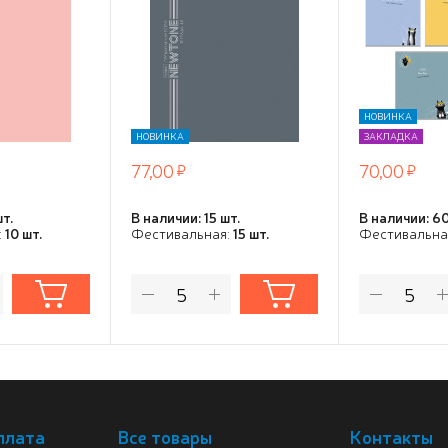
 СОФТ ТАЧ
ламинация СОФТ ТАЧ
диз.в блок
скругл.углы
скругл.угл
НОВИНКА
НОВИНКА
ЗАКЛАДКА
77,00
70,00
шт.
В наличии: 15 шт.
В наличии: 60
:
10 шт.
Фестивальная:
15 шт.
Фестивальна
плата
Все товары
Контакты