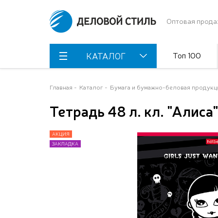
Оптовая прода
Топ 100
КАТАЛОГ
Главная
Каталог
Бумага и бумажно-беловая продукц
Тетрадь 48 л. кл. "Алиса
АКЦИЯ
АКЦИЯ
АКЦИЯ
АКЦИЯ
АКЦИЯ
АКЦИЯ
ЗАКЛАДКА
ЗАКЛАДКА
ЗАКЛАДКА
ЗАКЛАДКА
ЗАКЛАДКА
ЗАКЛАДКА