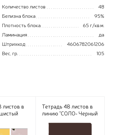
Количество листов
48
Белизна блока
95%
Плотность блока
65 г/кв.м.
Ламинация
да
Штрихкод
4606782061206
Вес, гр.
105
 листов в
Тетрадь 48 листов в
Тетрадь 4
ушистый
линию "СОЛО- Черный
клетку "А
60-65г/кв.м
бархат 60-65г/кв.м на
Выпуск №
бл.
скобе Обл. мел.картон
кв.м на ск
 тиснение 5
ламинация СОФТ ТАЧ
мел.карто