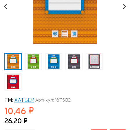
Previous
N
ТМ:
ХАТБЕР
Артикул: 18Т5В2
10,46
26,20