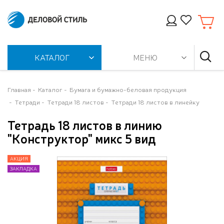
КАТАЛОГ
МЕНЮ
Главная
Каталог
Бумага и бумажно-беловая продукция
Тетради
Тетради 18 листов
Тетради 18 листов в линейку
Тетрадь 18 листов в линию
"Конструктор" микс 5 вид
АКЦИЯ
АКЦИЯ
АКЦИЯ
АКЦИЯ
АКЦИЯ
АКЦИЯ
АКЦИЯ
ЗАКЛАДКА
ЗАКЛАДКА
ЗАКЛАДКА
ЗАКЛАДКА
ЗАКЛАДКА
ЗАКЛАДКА
ЗАКЛАДКА