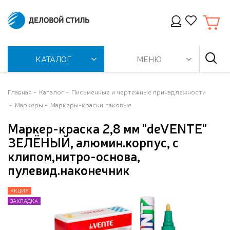
КАТАЛОГ
МЕНЮ
Главная
Каталог
Письменные и чертежные принадлежности
Маркеры
Маркеры-краски лаковые
Маркер-краска 2,8 мм "deVENTE"
ЗЕЛЁНЫЙ, алюмин.корпус, с
клипом,нитро-основа,
пулевид.наконечник
АКЦИЯ
АКЦИЯ
АКЦИЯ
АКЦИЯ
АКЦИЯ
ЗАКЛАДКА
ЗАКЛАДКА
ЗАКЛАДКА
ЗАКЛАДКА
ЗАКЛАДКА