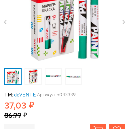
Previous
N
ТМ:
deVENTE
Артикул: 5043339
37,03
86,99