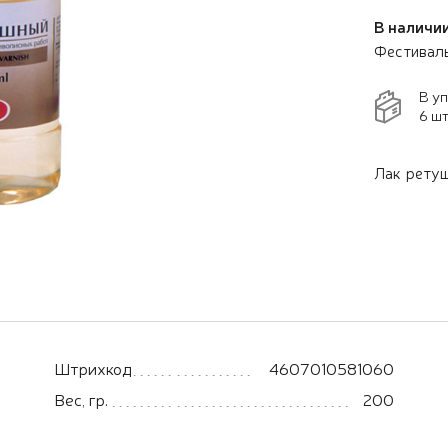
В наличии
Фестивал
В у
6 шт
Лак ретуш
Штрихкод
4607010581060
Вес, гр.
200