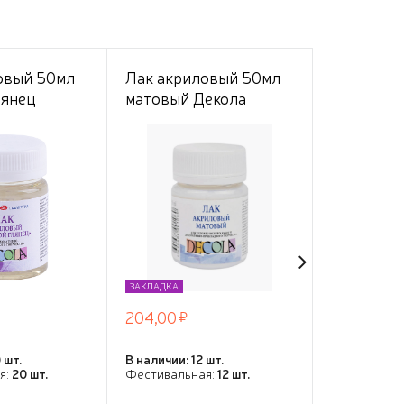
овый 50мл
Лак акриловый 50мл
Лак акри
лянец
матовый Декола
глянцевы
ЗАКЛАДКА
ЗАКЛАДКА
204,00
433,00
 шт.
В наличии: 12 шт.
В наличии: 8
я:
20 шт.
Фестивальная:
12 шт.
Фестивальн