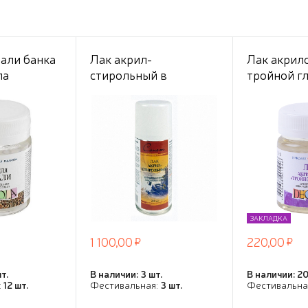
тали банка
Лак акрил-
Лак акрил
ла
стирольный в
тройной г
аэрозоли 210 мл Сонет
Декола
для масла
ЗАКЛАДКА
1 100,00
220,00
т.
В наличии: 3 шт.
В наличии: 20
:
12 шт.
Фестивальная:
3 шт.
Фестивальна