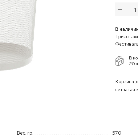
В наличии
Трикотажн
Фестивал
В к
20 ш
Корзина д
сетчатая 
Вес, гр.
570