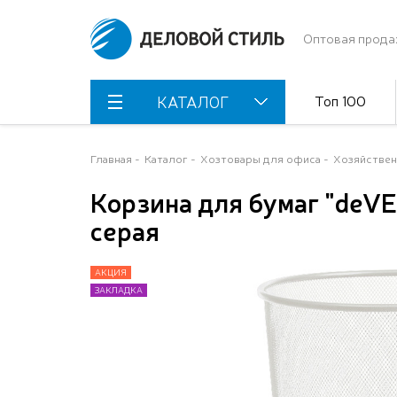
Оптовая прода
Топ 100
КАТАЛОГ
Главная
Каталог
Хозтовары для офиса
Хозяйствен
Корзина для бумаг "deVE
серая
АКЦИЯ
АКЦИЯ
ЗАКЛАДКА
ЗАКЛАДКА