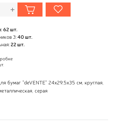
: 62 шт.
иков 3:
40 шт.
ьная:
22 шт.
оробке
т.
ля бумаг "deVENTE" 24x29,5x35 см, круглая,
металлическая, серая