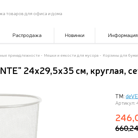
жа товаров для офиса и дома
Распродажа
Новинки
Информация
ные принадлежности
Мешки и емкости для мусора
Корзины для бума
NTE" 24x29,5x35 см, круглая, с
ТМ:
deV
Артикул: 
246,
660,2