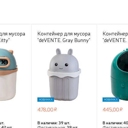
для мусора
Контейнер для мусора
Контейнер
itty"
"deVENTE. Gray Bunny"
"deVENTE. 
настольный
настольны
й 14x14x21
пластиковый 15x15x21
пластиковы
ой,
см, с крышкой в форме
см, с крыш
ормы,
головы зайца, серый, в
формы, зе
о-голубой,
картонной коробке
картонной
й коробке
НОВИНКА
НОВИНКА
478,00
445,00
шт.
В наличии: 39 шт.
В наличии: 40
:
42 шт.
Фестивальная:
39 шт.
Фестивальна