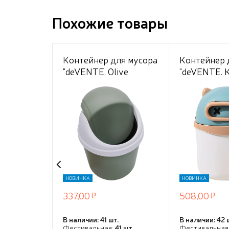
Похожие товары
Контейнер для мусора
Контейнер 
"deVENTE. Olive
"deVENTE. K
Bucket" настольный
настольный
пластиковый 13x13x18
пластиковы
см, с крышкой в форме
см, с крышк
ведерка, оливковый, в
овальной ф
картонной коробке
розово-бел
в картонно
НОВИНКА
НОВИНКА
337,00
508,00
В наличии: 41 шт.
В наличии: 42 
Фестивальная:
41 шт.
Фестивальная