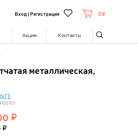
0
Вход
|
Регистрация
Акции
Контакты
г
етчатая металлическая,
ENTE
4106101
00
4