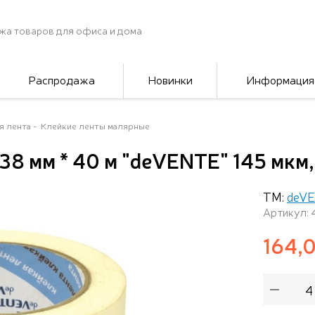
жа товаров для офиса и дома
Распродажа
Новинки
Информация
я лента
Клейкие ленты малярные
38 мм * 40 м "deVENTE" 145 мкм,
ТМ:
deV
Артикул: 
164,