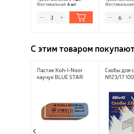
Фестивальная:
6 шт.
Фестивальная
С этим товаром покупаю
Ластик Koh-I-Noor
Скобы для 
каучук BLUE STAR
№23/17 100
6521/84 42х14х8 мм,
красно-синий, для
графита и чернил