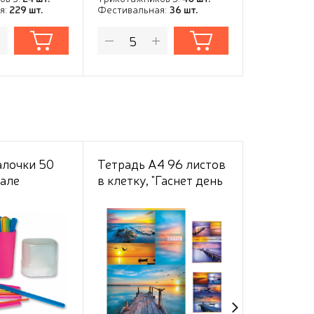
я:
229 шт.
Фестивальная:
36 шт.
Фестивальн
алочки 50
Тетрадь А4 96 листов
Ручка ша
нале
в клетку, "Гаснет день
ErichKrau
в безбрежных
Stick&Grip 
небесах", обложка
цвет черн
мелованный картон,
60 г/м2