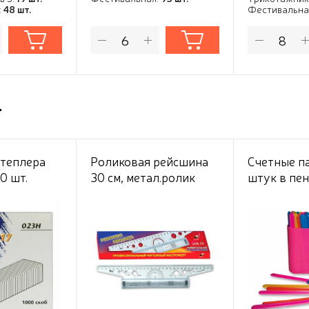
:
48 шт.
Фестивальна
т
степлера
Роликовая рейсшина
Счетные п
0 шт.
30 см, метал.ролик
штук в пе