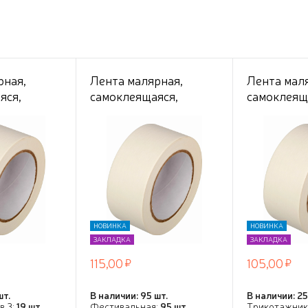
рная,
Лента малярная,
Лента мал
яся,
самоклеящаяся,
самоклеящ
снова,
бумажная основа,
бумажная 
120мкм
48мм*25м, 120мкм
36мм*23м,
тук) цена
(спайка 6 штук) цена
(спайка 8 
за 1 штуку
за 1 штуку
НОВИНКА
НОВИНКА
ЗАКЛАДКА
ЗАКЛАДКА
115,00
105,00
шт.
В наличии: 95 шт.
В наличии: 25
в 3:
19 шт.
Фестивальная:
95 шт.
Трикотажник