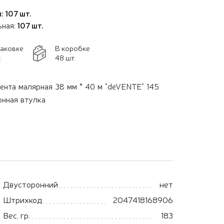
: 107 шт.
ьная:
107 шт.
паковке
В коробке
.
48 шт.
ента малярная 38 мм * 40 м "deVENTE" 145
онная втулка
Двусторонний
нет
Штрихкод
2047418168906
Вес, гр.
183