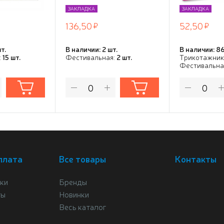
ЗАКЛАДКА
ЗАКЛАДКА
136,50
52,50
т.
В наличии: 2 шт.
В наличии: 86
:
15 шт.
Фестивальная:
2 шт.
Трикотажник
Фестивальна
плата
Все товары
Контакты
ки
Бренды
ты
Новинки
Весь каталог