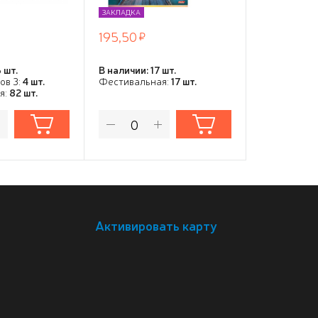
ЗАКЛАДКА
ЗАКЛАДКА
195,50
21,00
 шт.
В наличии: 17 шт.
В наличии: 2
ов 3:
4 шт.
Фестивальная:
17 шт.
Трикотажни
я:
82 шт.
Фестивальн
Активировать карту