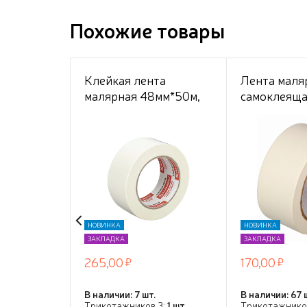
Похожие товары
Клейкая лента
Лента маля
малярная 48мм*50м,
самоклеяща
BRAUBERG
бумажная о
48мм*50м, 
(спайка 6 ш
за 1 штуку
НОВИНКА
НОВИНКА
ЗАКЛАДКА
ЗАКЛАДКА
265,00
170,00
В наличии: 7 шт.
В наличии: 67 
Трикотажников 3:
1 шт.
Трикотажнико