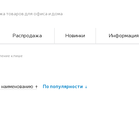
жа товаров для офиса и дома
Распродажа
Новинки
Информация
ление клише
 наименованию
По популярности