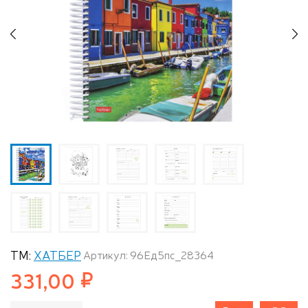
Previous
N
ТМ:
ХАТБЕР
Артикул: 96Ед5пс_28364
331,00