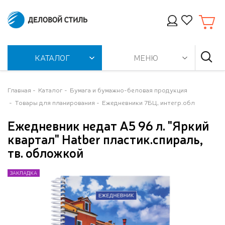
КАТАЛОГ
МЕНЮ
Главная
Каталог
Бумага и бумажно-беловая продукция
Товары для планирования
Ежедневники 7БЦ, интегр.обл
Ежедневник недат А5 96 л. "Яркий
квартал" Hatber пластик.спираль,
тв. обложкой
ЗАКЛАДКА
ЗАКЛАДКА
ЗАКЛАДКА
ЗАКЛАДКА
ЗАКЛАДКА
ЗАКЛАДКА
ЗАКЛАДКА
ЗАКЛАДКА
ЗАКЛАДКА
ЗАКЛАДКА