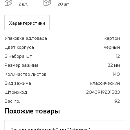
12 шт.
120 шт.
Характеристики
Упаковка ед.товара
картон
Цвет корпуса
черный
В наборе, шт
12
Размер зажима
32 мм
Количество листов
140
Вид зажима
классический
Штрихкод
2043919231583
Вес, гр.
92
Похожие товары
Зажим для бумаг 60 мм "Attomex"