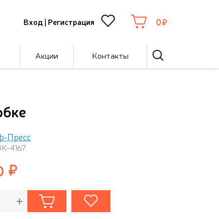
0
Вход
|
Регистрация
Акции
Контакты
обке
ф-Пресс
ЗК-4167
0