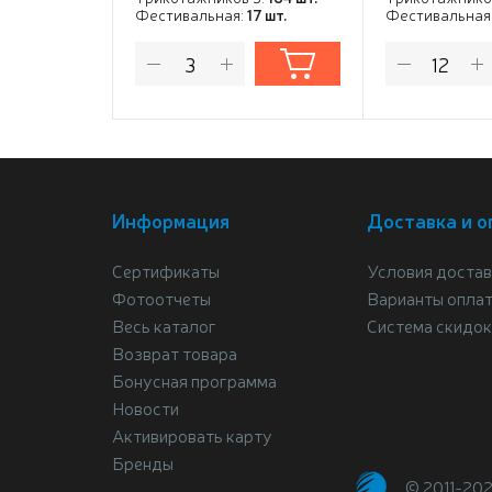
Фестивальная:
17 шт.
Фестивальная
Информация
Доставка и о
Сертификаты
Условия достав
Фотоотчеты
Варианты опла
Весь каталог
Система скидок
Возврат товара
Бонусная программа
Новости
Активировать карту
Бренды
© 2011-20