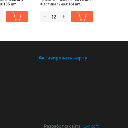
я:
135 шт.
Фестивальная:
161 шт.
Активировать карту
Разработка сайта
Lynxoft