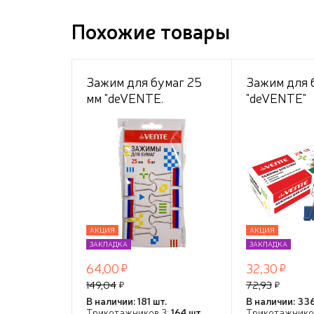
Похожие товары
Зажим для бумаг 25
Зажим для 
мм "deVENTE.
"deVENTE"
Триколор" метал. до
металличес
10,5 мм, 6 шт.
толщина ск
до 10 мм, ц
ассорти, 12 
картонной 
АКЦИЯ
АКЦИЯ
ЗАКЛАДКА
ЗАКЛАДКА
64,00
32,30
149,04
72,93
В наличии: 181 шт.
В наличии: 336
Трикотажников 3:
164 шт.
Трикотажнико