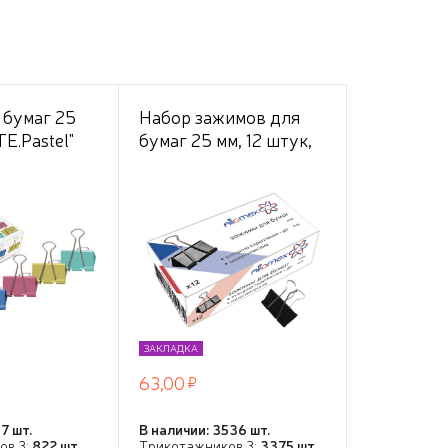
 бумаг 25
Набор зажимов для
E.Pastel"
бумаг 25 мм, 12 штук,
00 л,
до 100 листов, в
сорти, 12
картонной коробке,
онной
чёрные
ЗАКЛАДКА
63,00
7 шт.
В наличии: 3536 шт.
ов 3:
822 шт.
Трикотажников 3:
3375 шт.