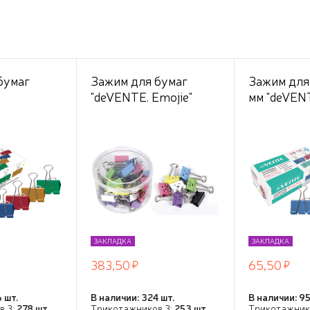
бумаг
Зажим для бумаг
Зажим для
"deVENTE. Emojie"
мм "deVENT
кий (25 мм)
металлический (25
метал. на 1
репления
мм), толщина
цветной ас
ветной
скрепления до 10,5 мм,
шт в карт
шт в
цветной ассорти, 48
коробке
коробке
шт пластиковой тубе
ЗАКЛАДКА
ЗАКЛАДКА
383,50
65,50
 шт.
В наличии: 324 шт.
В наличии: 95
в 3:
278 шт.
Трикотажников 3:
253 шт.
Трикотажник