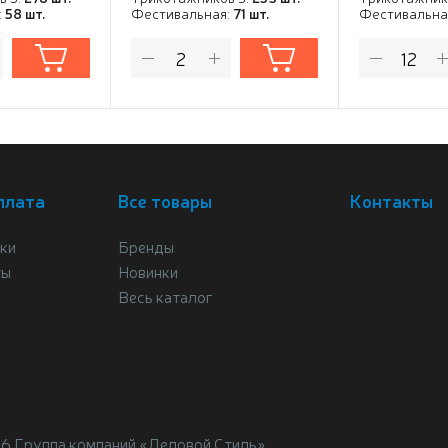
:
58 шт.
Фестивальная:
71 шт.
Фестивальна
плата
Все товары
Контакты
ки
Бренды
ты
Новинки
Весь каталог
26 Группа компаний «Деловой Стиль»