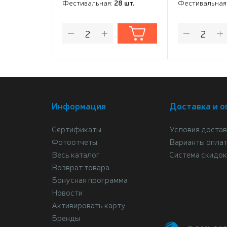
Фестивальная:
28 шт.
Фестивальная
Информация
Доставка и о
Сертификаты
Условия достав
Фотоотчеты
Варианты опла
Весь каталог
Система скидок
Возврат товара
Бонусная программа
Новости
Активировать карту
Бренды