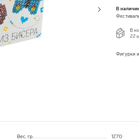
В наличии
Next
Фестивал
В к
22 ш
Фигурки и
Вес, гр.
1270