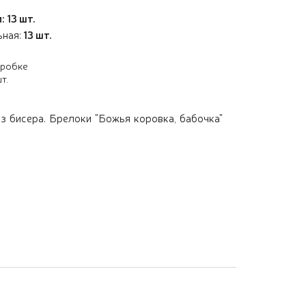
: 13 шт.
ьная:
13 шт.
оробке
т.
з бисера. Брелоки "Божья коровка, бабочка"