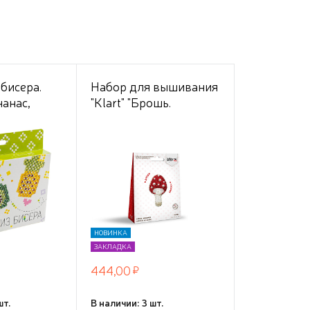
бисера.
Набор для вышивания
анас,
"Klart" "Брошь.
Мухомор" 4 х 7 см
НОВИНКА
ЗАКЛАДКА
444,00
шт.
В наличии: 3 шт.