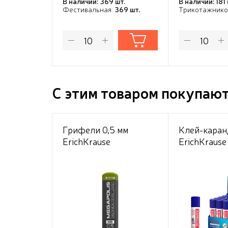
В наличии: 369 шт.
В наличии: 181 
Фестивальная:
369 шт.
Трикотажнико
С этим товаром покупаю
Грифели 0,5 мм
Клей-каран
ErichKrause
ErichKrause
MEGAPOLIS® Concept
для механических
карандашей (в
футляре по 20 шт.)