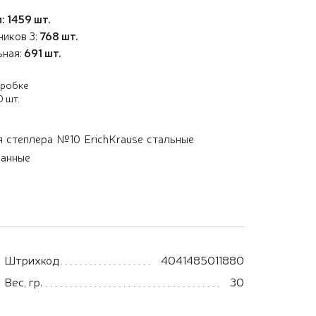
: 1459 шт.
иков 3:
768 шт.
ьная:
691 шт.
оробке
 шт.
 степлера №10 ErichKrause стальные
ванные
Штрихкод
4041485011880
Вес, гр.
30