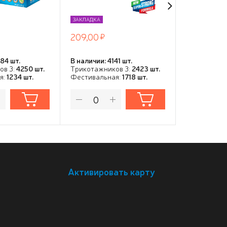
ЗАКЛАДКА
ЗАКЛАДКА
209,00
79,00
84 шт.
В наличии: 4141 шт.
В наличии: 5
ов 3:
4250 шт.
Трикотажников 3:
2423 шт.
Трикотажни
я:
1234 шт.
Фестивальная:
1718 шт.
Фестивальн
Активировать карту