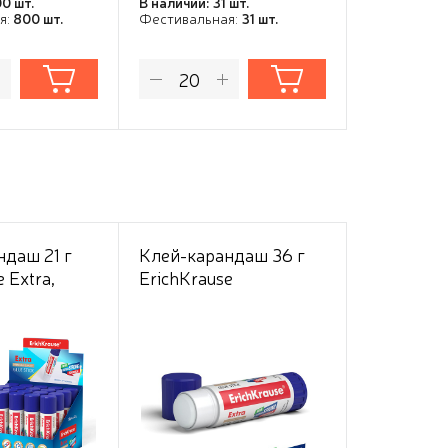
0 шт.
В наличии: 31 шт.
В наличии: 5
я:
800 шт.
Фестивальная:
31 шт.
Фестивальн
ндаш 21 г
Клей-карандаш 36 г
Скобы дл
 Extra,
ErichKrause
№24/6 Er
стальные
никелиро