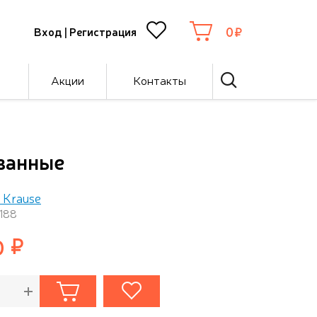
0
Вход
|
Регистрация
Акции
Контакты
ованные
h Krause
1188
0