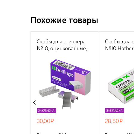
Похожие товары
Скобы для степлера
Скобы для 
№10, оцинкованные,
№10 Hatber
1000 штук, картонная
1000 скоб 
коробка
в картонно
ЗАКЛАДКА
ЗАКЛАДКА
30,00
28,50