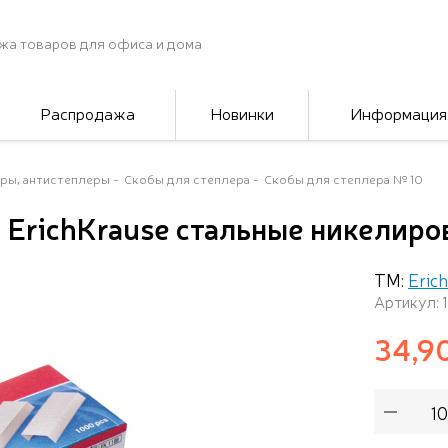
жа товаров для офиса и дома
Распродажа
Новинки
Информация
ры, антистеплеры
Скобы для степлера
Скобы для степлера № 10
 ErichKrause стальные никелир
ТМ:
Eric
Артикул: 
34,9