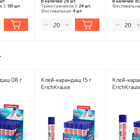
шт.
В наличии: 28 шт.
В наличии: 80
в 3:
181 шт.
Трикотажников 3:
24 шт.
Фестивальна
Фестивальная:
4 шт.
т
даш 08 г
Клей-карандаш 15 г
Клей-кара
ErichKrause
ErichKrause