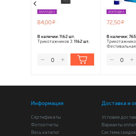
ЗАКЛАДКА
ЗАКЛАДКА
84,00
72,50
В наличии: 1162 шт.
В наличии: 765
Трикотажников 3:
1162 шт.
Трикотажнико
Фестивальная
Информация
Доставка и о
Сертификаты
Условия достав
Фотоотчеты
Варианты опла
Весь каталог
Система скидок