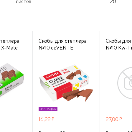
листов
20
степлера
Скобы для степлера
Скобы для
 X-Mate
№10 deVENTE
№10 Kw-Tr
5мм медные
омедненные 1000 шт в
(упак.:1000
м боксе
картонной коробке,
ЗАКЛАДКА
16,22
27,00