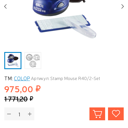
Previous
N
ТМ:
COLOP
Артикул: Stamp Mouse R40/2-Set
975,00
1 771,20