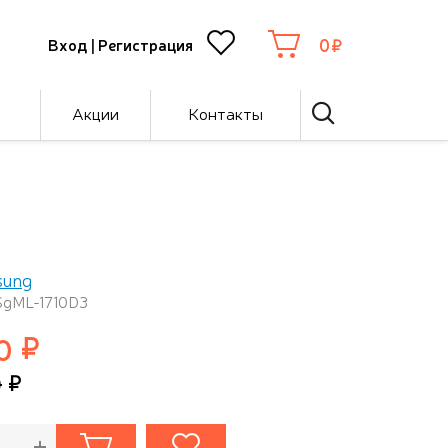
0
Вход
|
Регистрация
Акции
Контакты
sung
SgML-1710D3
0
0