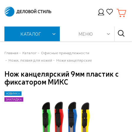
КАТАЛОГ
МЕНЮ
Главная
Каталог
Офисные принадлежности
Ножи, лезвия для ножей
Ножи канцелярские
Нож канцелярский 9мм пластик с
фиксатором МИКС
НОВИНКА
НОВИНКА
НОВИНКА
НОВИНКА
НОВИНКА
НОВИНКА
ЗАКЛАДКА
ЗАКЛАДКА
ЗАКЛАДКА
ЗАКЛАДКА
ЗАКЛАДКА
ЗАКЛАДКА