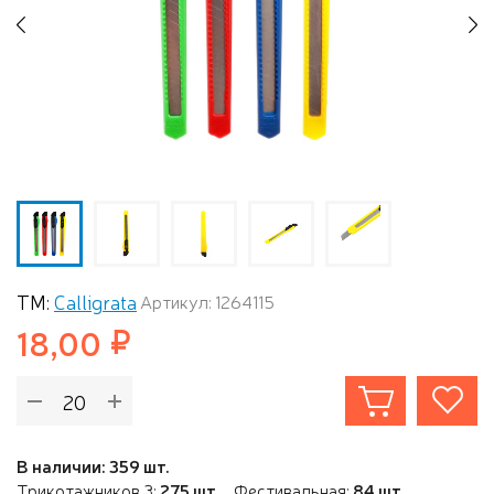
Previous
N
ТМ:
Calligrata
Артикул: 1264115
18,00
В наличии: 359 шт.
Трикотажников 3:
275 шт.
Фестивальная:
84 шт.