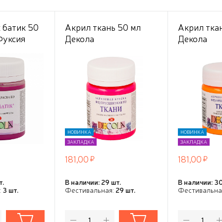
 батик 50
Акрил ткань 50 мл
Акрил тка
Фуксия
Декола
Декола
флуоресцентный
флуоресц
(неоновый) Розовая
(неоновый
Оранжева
НОВИНКА
НОВИНКА
ЗАКЛАДКА
ЗАКЛАДКА
181,00
181,00
т.
В наличии: 29 шт.
В наличии: 30
:
3 шт.
Фестивальная:
29 шт.
Фестивальна