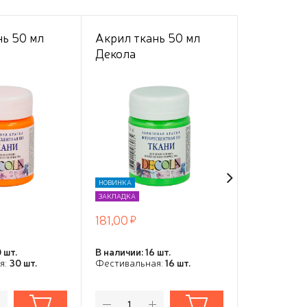
нь 50 мл
Акрил ткань 50 мл
Акрил тка
Декола
Декола
ентный
флуоресцентный
флуорес
)
(неоновый) Зеленая
(неоновы
я
НОВИНКА
НОВИНКА
ЗАКЛАДКА
ЗАКЛАДКА
181,00
181,00
 шт.
В наличии: 16 шт.
В наличии: 6
я:
30 шт.
Фестивальная:
16 шт.
Фестивальн