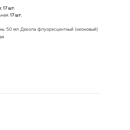
: 17 шт.
ьная:
17 шт.
ань 50 мл Декола флуоресцентный (неоновый)
ая