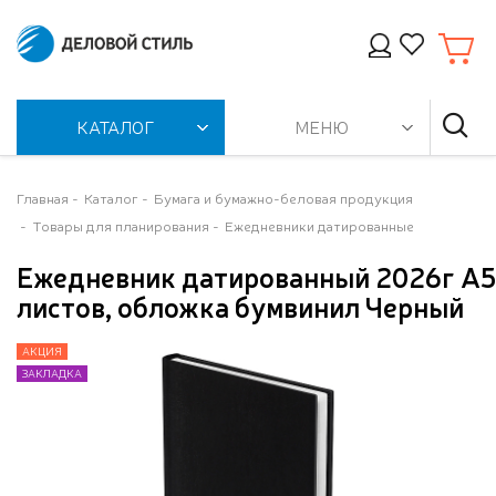
КАТАЛОГ
МЕНЮ
Главная
Каталог
Бумага и бумажно-беловая продукция
Товары для планирования
Ежедневники датированные
Ежедневник датированный 2026г А5,
листов, обложка бумвинил Черный
АКЦИЯ
АКЦИЯ
АКЦИЯ
АКЦИЯ
АКЦИЯ
АКЦИЯ
АКЦИЯ
ЗАКЛАДКА
ЗАКЛАДКА
ЗАКЛАДКА
ЗАКЛАДКА
ЗАКЛАДКА
ЗАКЛАДКА
ЗАКЛАДКА