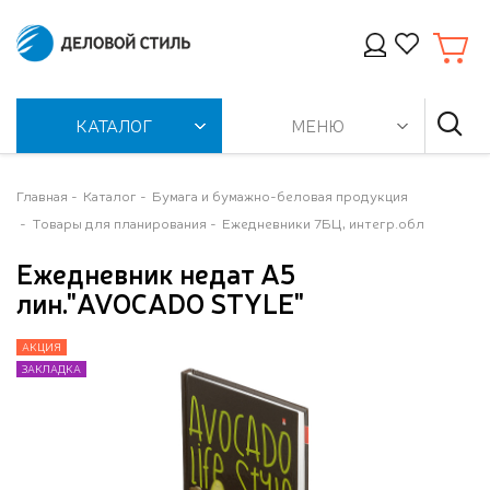
КАТАЛОГ
МЕНЮ
Главная
Каталог
Бумага и бумажно-беловая продукция
Товары для планирования
Ежедневники 7БЦ, интегр.обл
Ежедневник недат А5
лин."AVOCADO STYLE"
АКЦИЯ
АКЦИЯ
АКЦИЯ
АКЦИЯ
АКЦИЯ
АКЦИЯ
АКЦИЯ
ЗАКЛАДКА
ЗАКЛАДКА
ЗАКЛАДКА
ЗАКЛАДКА
ЗАКЛАДКА
ЗАКЛАДКА
ЗАКЛАДКА