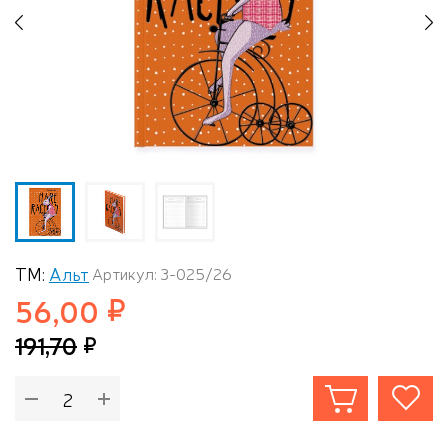
Previous
N
ТМ:
Альт
Артикул: 3-025/26
56,00
191,70