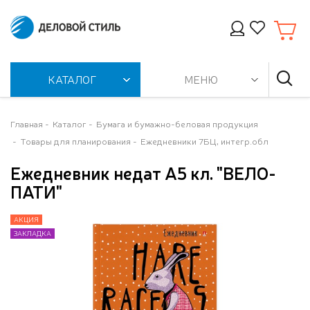
КАТАЛОГ
МЕНЮ
Главная
Каталог
Бумага и бумажно-беловая продукция
Товары для планирования
Ежедневники 7БЦ, интегр.обл
Ежедневник недат А5 кл. "ВЕЛО-
ПАТИ"
АКЦИЯ
АКЦИЯ
АКЦИЯ
АКЦИЯ
ЗАКЛАДКА
ЗАКЛАДКА
ЗАКЛАДКА
ЗАКЛАДКА