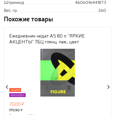
Штрихкод
4606016441873
Вес, гр.
260
Похожие товары
Ежедневник недат А5 80 л. "ЯРКИЕ
АКЦЕНТЫ" 7БЦ глянц. лам., цвет
мелов.облож, ТМ"Collezione"
АКЦИЯ
ЗАКЛАДКА
70,00
175,92