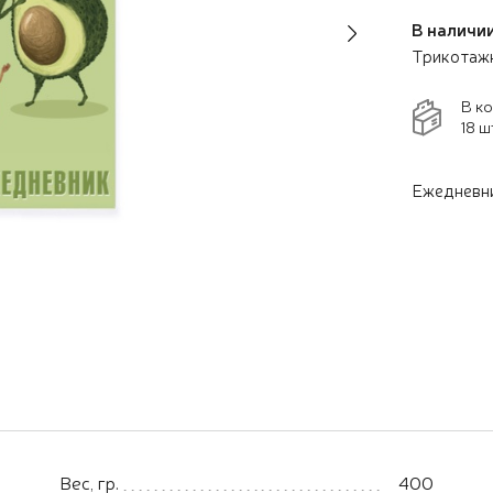
В наличии
Next
Трикотажн
В к
18 ш
Ежедневн
Вес, гр.
400