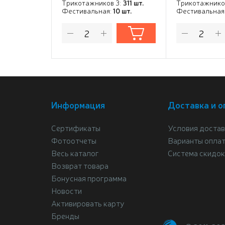
Трикотажников 3:
311 шт.
Трикотажнико
Фестивальная:
10 шт.
Фестивальная
Информация
Доставка и о
Сертификаты
Условия достав
Фотоотчеты
Варианты опла
Весь каталог
Система скидок
Возврат товара
Бонусная программа
Новости
Активировать карту
Бренды