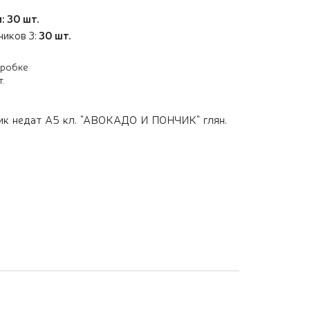
: 30 шт.
иков 3:
30 шт.
оробке
т.
ик недат А5 кл. "АВОКАДО И ПОНЧИК" глян.