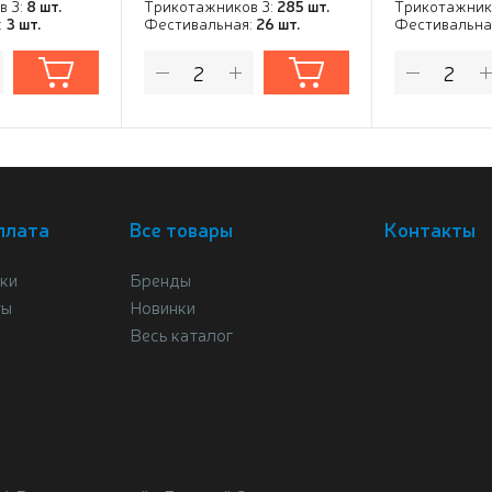
в 3:
8 шт.
Трикотажников 3:
285 шт.
Трикотажник
:
3 шт.
Фестивальная:
26 шт.
Фестивальна
плата
Все товары
Контакты
ки
Бренды
ты
Новинки
Весь каталог