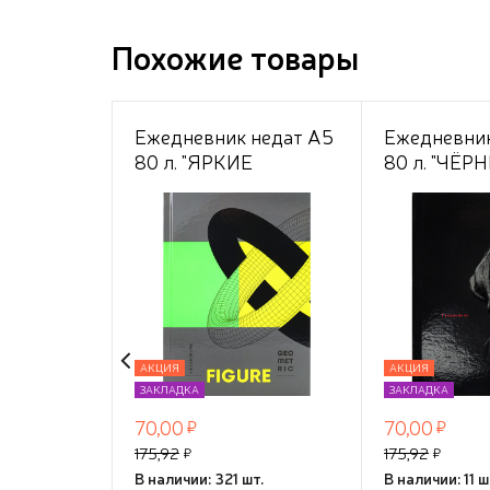
Похожие товары
Ежедневник недат А5
Ежедневник
80 л. "ЯРКИЕ
80 л. "ЧЁР
АКЦЕНТЫ" 7БЦ
ЛАБРАДОР"
глянц. лам., цвет
7БЦ,контра
мелов.облож,
обл,ТМ"Coll
ТМ"Collezione"
АКЦИЯ
АКЦИЯ
ЗАКЛАДКА
ЗАКЛАДКА
70,00
70,00
175,92
175,92
В наличии: 321 шт.
В наличии: 11 ш