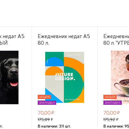
 недат А5
Ежедневник недат А5
Ежедневни
НЫЙ
80 л.
80 л. "УТ
,
"ФУТУРИСТИЧНЫЙ
КОФЕ - 1",
ст,цв.мел
ДИЗАЙН-2" 7БЦ
7БЦ,глянц.
ezione"
софт-
цвет.мело
тач+выбороч.лак,
обл.,TM"Pro
ТМ"Collezione"
АКЦИЯ
АКЦИЯ
ЗАКЛАДКА
ЗАКЛАДКА
70,00
70,00
175,89
175,92
т.
В наличии: 311 шт.
В наличии: 95