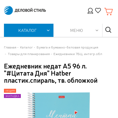
КАТАЛОГ
МЕНЮ
Главная
Каталог
Бумага и бумажно-беловая продукция
Товары для планирования
Ежедневники 7БЦ, интегр.обл
Ежедневник недат А5 96 л.
"#Цитата Дня" Hatber
пластик.спираль, тв. обложкой
АКЦИЯ
АКЦИЯ
АКЦИЯ
АКЦИЯ
АКЦИЯ
АКЦИЯ
АКЦИЯ
АКЦИЯ
АКЦИЯ
АКЦИЯ
ЗАКЛАДКА
ЗАКЛАДКА
ЗАКЛАДКА
ЗАКЛАДКА
ЗАКЛАДКА
ЗАКЛАДКА
ЗАКЛАДКА
ЗАКЛАДКА
ЗАКЛАДКА
ЗАКЛАДКА