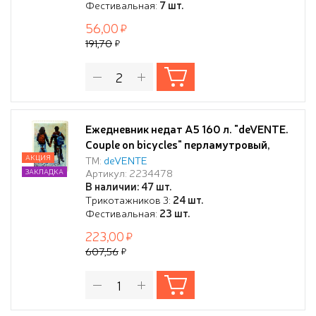
Фестивальная:
7 шт.
56,00
191,70
Ежедневник недат А5 160 л. "deVENTE.
Couple on bicycles" перламутровый,
тв.обложка из искусственной кожи с
АКЦИЯ
ТМ:
deVENTE
Артикул: 2234478
ЗАКЛАДКА
поролоном, цветная печать, отстрочка,
В наличии: 47 шт.
перфорация, закругленные уголки, 2
Трикотажников 3:
24 шт.
ляссе, в термоусадочной пленке,
Фестивальная:
23 шт.
223,00
607,56