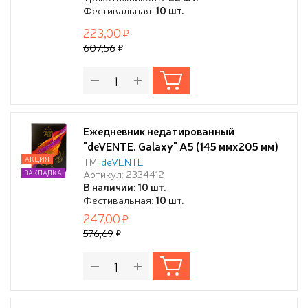
перфорация, закругленные уголки, 2
Фестивальная:
10 шт.
ляссе, в термоусадочной пленке,
223,00
607,56
Ежедневник недатированный
"deVENTE. Galaxy" A5 (145 ммx205 мм)
320 стр, кремовая бумага 70 г/м²,
АКЦИЯ
ТМ:
deVENTE
Артикул: 2334412
ЗАКЛАДКА
печать в 2 краски, твердая обложка из
В наличии: 10 шт.
искусственной кожи с поролоном,
Фестивальная:
10 шт.
цветная печать, тиснение фольгой,
247,00
черный форзац, перфорация,
576,69
закругленные уголки, 2