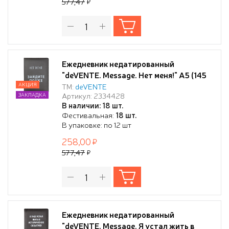
577,47
Ежедневник недатированный
"deVENTE. Message. Нет меня!" A5 (145
ммx205 мм) 320 стр, белая бумага 70 г/
АКЦИЯ
ТМ:
deVENTE
Артикул: 2334428
ЗАКЛАДКА
м², печать в 2 краски, твердая обложка
В наличии: 18 шт.
из искусственной кожи с поролоном,
Фестивальная:
18 шт.
шелкография, черный форзац,
В упаковке: по 12 шт
отсрочка, перфорация, закругленные
258,00
уголки, 2 л
577,47
Ежедневник недатированный
"deVENTE. Message. Я устал жить в