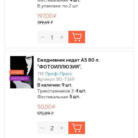
В упаковке: по 2 шт
197,00
319,69
Ежедневник недат А5 80 л.
"ФОТОИЛЛЮЗИЯ",
7БЦгл.лам,сер.тис,цв.мел
АКЦИЯ
ТМ:
Проф-Пресс
Артикул: 80-7369
ЗАКЛАДКА
обл,ТМ"Collezione"
В наличии: 9 шт.
Трикотажников 3:
4 шт.
Фестивальная:
5 шт.
50,00
175,89