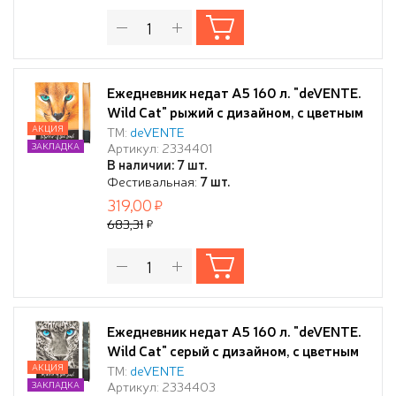
Ежедневник недат А5 160 л. "deVENTE.
Wild Cat" рыжий с дизайном, с цветным
срезом, тв.обложка из искусственной
АКЦИЯ
ТМ:
deVENTE
Артикул: 2334401
ЗАКЛАДКА
кожи с поролоном, цветная печать,
В наличии: 7 шт.
отсрочка, перфорация, закругленные
Фестивальная:
7 шт.
уголки, 2 ляссе, в термоусадочной
319,00
пленке,
683,31
Ежедневник недат А5 160 л. "deVENTE.
Wild Cat" серый с дизайном, с цветным
срезом, тв. обложка из искусственной
АКЦИЯ
ТМ:
deVENTE
Артикул: 2334403
ЗАКЛАДКА
кожи с поролоном, цветная печать,