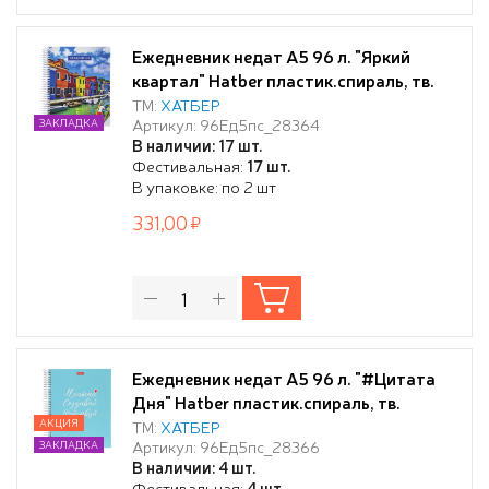
Ежедневник недат А5 96 л. "Яркий
квартал" Hatber пластик.спираль, тв.
обложкой
ТМ:
ХАТБЕР
Артикул: 96Ед5пс_28364
ЗАКЛАДКА
В наличии: 17 шт.
Фестивальная:
17 шт.
В упаковке: по 2 шт
331,00
Ежедневник недат А5 96 л. "#Цитата
Дня" Hatber пластик.спираль, тв.
обложкой
АКЦИЯ
ТМ:
ХАТБЕР
Артикул: 96Ед5пс_28366
ЗАКЛАДКА
В наличии: 4 шт.
Фестивальная:
4 шт.