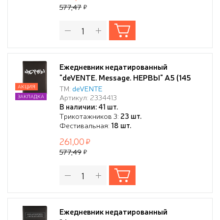
577,47
Ежедневник недатированный
"deVENTE. Message. НЕРВЫ" A5 (145
ммx205 мм) 320 стр, белая бумага 70 г/
АКЦИЯ
ТМ:
deVENTE
Артикул: 2334413
ЗАКЛАДКА
м², печать в 2 краски, твердая обложка
В наличии: 41 шт.
из искусственной кожи с поролоном,
Трикотажников 3:
23 шт.
шелкография, черный форзац,
Фестивальная:
18 шт.
отсрочка, перфорация, закругленные
261,00
уголки, 2 ляссе
577,49
Ежедневник недатированный