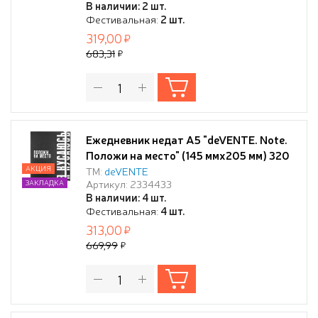
В наличии: 2 шт.
отсрочка, перфорация, закругленные
Фестивальная:
2 шт.
уголки, 2 ляссе, в термоусадочной
319,00
пленке,
683,31
Ежедневник недат А5 "deVENTE. Note.
Положи на место" (145 ммx205 мм) 320
срт. черный с цветным срезом, печать в
АКЦИЯ
ТМ:
deVENTE
Артикул: 2334433
ЗАКЛАДКА
2 краски, мягкая обложка из
В наличии: 4 шт.
искусственной кожи, шелкография,
Фестивальная:
4 шт.
черный форзац, перфорация,
313,00
закругленные уголки, 2 ляссе, в
669,99
термоусадочной пле