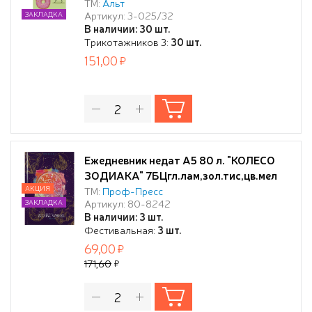
ТМ:
Альт
Артикул: 3-025/32
ЗАКЛАДКА
В наличии: 30 шт.
Трикотажников 3:
30 шт.
151,00
Ежедневник недат А5 80 л. "КОЛЕСО
ЗОДИАКА" 7БЦгл.лам,зол.тис,цв.мел
обл, ТМ"Collezione"
АКЦИЯ
ТМ:
Проф-Пресс
Артикул: 80-8242
ЗАКЛАДКА
В наличии: 3 шт.
Фестивальная:
3 шт.
69,00
171,60