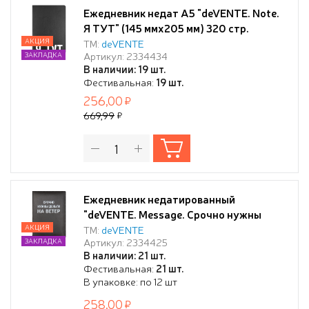
Ежедневник недат А5 "deVENTE. Note.
Я ТУТ" (145 ммx205 мм) 320 стр.
черный, с цветным срезом, мягкая
АКЦИЯ
ТМ:
deVENTE
Артикул: 2334434
ЗАКЛАДКА
обложка из искусственной кожи,
В наличии: 19 шт.
шелкография, черный форзац,
Фестивальная:
19 шт.
перфорация, закругленные уголки, 2
256,00
ляссе, в термоусадочной пленке
669,99
Ежедневник недатированный
"deVENTE. Message. Срочно нужны
деньги..." A5 (145 ммx205 мм) 320 стр,
АКЦИЯ
ТМ:
deVENTE
Артикул: 2334425
ЗАКЛАДКА
белая бумага 70 г/м², печать в 2 краски,
В наличии: 21 шт.
твердая обложка из искусственной
Фестивальная:
21 шт.
кожи с поролоном, шелкография,
В упаковке: по 12 шт
черный форзац, отсрочка,
258,00
перфорация, закругленны