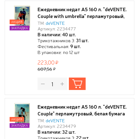
Ежедневник недат А5 160 л. "deVENTE.
Couple with umbrella" перламутровый,
тв.обложка из искусственной кожи с
АКЦИЯ
ТМ:
deVENTE
Артикул: 2234477
ЗАКЛАДКА
поролоном, цветная печать, отстрочка,
В наличии: 40 шт.
перфорация, закругленные уголки, 2
Трикотажников 3:
31 шт.
ляссе, в термоусадочной пленке,
Фестивальная:
9 шт.
В упаковке: по 12 шт
223,00
607,56
Ежедневник недат А5 160 л. "deVENTE.
Couple" перламутровый, белая бумага
70 г/м², печать в 2 краски, тв.обложка
АКЦИЯ
ТМ:
deVENTE
Артикул: 2234479
ЗАКЛАДКА
из искусственной кожи с поролоном,
В наличии: 32 шт.
цветная печать, отстрочка,
Трикотажников 3:
22 шт.