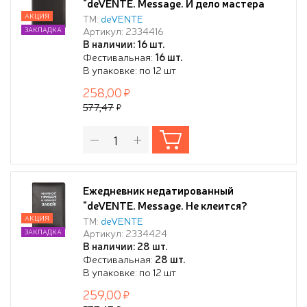
"deVENTE. Message. И дело мастера
боялось..." A5 (145 ммx205 мм) 320 стр,
АКЦИЯ
ТМ:
deVENTE
Артикул: 2334416
ЗАКЛАДКА
белая бумага 70 г/м², печать в 2 краски,
В наличии: 16 шт.
твердая обложка из искусственной
Фестивальная:
16 шт.
кожи с поролоном, шелкография,
В упаковке: по 12 шт
черный форзац, отсрочка,
258,00
перфорация, закругле
577,47
Ежедневник недатированный
"deVENTE. Message. Не клеится?
Прибей!" A5 (145 ммx205 мм) 320 стр,
АКЦИЯ
ТМ:
deVENTE
Артикул: 2334424
ЗАКЛАДКА
белая бумага 70 г/м², печать в 2 краски,
В наличии: 28 шт.
твердая обложка из искусственной
Фестивальная:
28 шт.
кожи с поролоном, шелкография,
В упаковке: по 12 шт
черный форзац, отсрочка,
259,00
перфорация, закругленные у