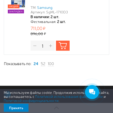
АКЦИЯ
ТМ:
Samsung
Артикул: SgML-1710D3
ЗАКЛАДКА
В наличии: 2 шт.
Фестивальная:
2 шт.
711,00
896,00
Показывать по:
24
52
100
Мы используем файлы cookie. Продолжив использование сайта,
© 2011-2026 Группа компаний «Деловой Стиль»
вы соглашаетесь с
Политикой использования файлов cookie
и
Политикой конфиденциальности
.
Принять