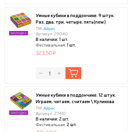
Умные кубики в поддончике. 9 штук.
Раз, два, три, четыре, пять(new)
ТМ:
Айрис
Артикул: 29040
ЗАКЛАДКА
В наличии: 1 шт.
Фестивальная:
1 шт.
323,50
Умные кубики в поддончике. 12 штук.
Играем, читаем, считаем \ Куликова
Е.Н.
ТМ:
Айрис
Артикул: 27410
ЗАКЛАДКА
В наличии: 2 шт.
Фестивальная:
2 шт.