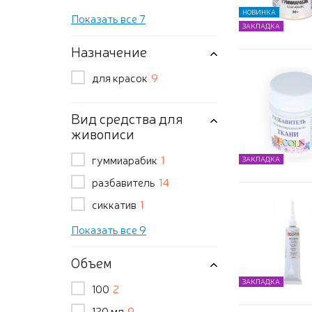
НОВИНКА
Показать все 7
ЗАКЛАДКА
Назначение
для красок
9
Вид средства для
живописи
гуммиарабик
1
ЗАКЛАДКА
разбавитель
14
сиккатив
1
Показать все 9
Объем
ЗАКЛАДКА
100
2
120 мл
9