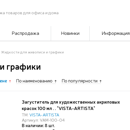
жа товаров для офиса и дома
Распродажа
Новинки
Информация
Жидкости для живописи и графики
и графики
ене
По наименованию
По популярности
Загуститель для художественных акриловых
красок 100 мл . . "VISTA-ARTISTA"
ТМ:
VISTA-ARTISTA
Артикул: VAM-100-04
В наличии: 8 шт.