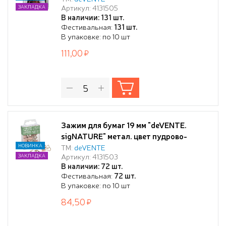
Артикул: 4131505
ЗАКЛАДКА
пластиковой коробке, ассорти 2 цвета
В наличии: 131 шт.
(бургунди и лавандово-пепельный)
Фестивальная:
131 шт.
В упаковке: по 10 шт
111,00
Зажим для бумаг 19 мм "deVENTE.
sigNATURE" метал. цвет пудрово-
розовый, толщина скрепления до 8 мм,
НОВИНКА
ТМ:
deVENTE
Артикул: 4131503
ЗАКЛАДКА
12 шт в пластиковой коробке,
В наличии: 72 шт.
Фестивальная:
72 шт.
В упаковке: по 10 шт
84,50