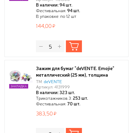
картонном блистере
В наличии: 94 шт.
Фестивальная:
94 шт.
В упаковке: по 12 шт
144,00
Зажим для бумаг "deVENTE. Emojie"
металлический (25 мм), толщина
скрепления до 10,5 мм, цветной
ТМ:
deVENTE
Артикул: 4131999
ЗАКЛАДКА
ассорти, 48 шт пластиковой тубе
В наличии: 323 шт.
Трикотажников 3:
253 шт.
Фестивальная:
70 шт.
383,50