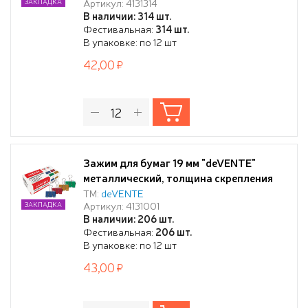
Артикул: 4131314
ЗАКЛАДКА
коробке
В наличии: 314 шт.
Фестивальная:
314 шт.
В упаковке: по 12 шт
42,00
Зажим для бумаг 19 мм "deVENTE"
металлический, толщина скрепления
до 6 мм, цветной ассорти, 12 шт в
ТМ:
deVENTE
Артикул: 4131001
ЗАКЛАДКА
картонной коробке
В наличии: 206 шт.
Фестивальная:
206 шт.
В упаковке: по 12 шт
43,00