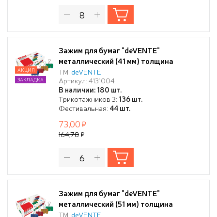
Зажим для бумаг "deVENTE"
металлический (41 мм) толщина
скрепления до 17 мм, цветной ассорти,
АКЦИЯ
ТМ:
deVENTE
Артикул: 4131004
ЗАКЛАДКА
12 шт в картонной коробке
В наличии: 180 шт.
Трикотажников 3:
136 шт.
Фестивальная:
44 шт.
73,00
164,78
Зажим для бумаг "deVENTE"
металлический (51 мм) толщина
скрепления до 21,5 мм, цветной
ТМ:
deVENTE