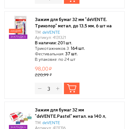
Зажим для бумаг 32 мм "deVENTE.
Триколор" метал, до 13,5 мм, 6 шт на
картонном блистере
АКЦИЯ
ТМ:
deVENTE
Артикул: 4131321
ЗАКЛАДКА
В наличии: 201 шт.
Трикотажников 3:
164 шт.
Фестивальная:
37 шт.
В упаковке: по 24 шт
98,00
220,99
Зажим для бумаг 32 мм
"deVENTE.Pastel" метал. на 140 л,
цветной ассорти, 12 шт в картонной
ТМ:
deVENTE
Артикул: 4131316
ЗАКЛАДКА
коробке