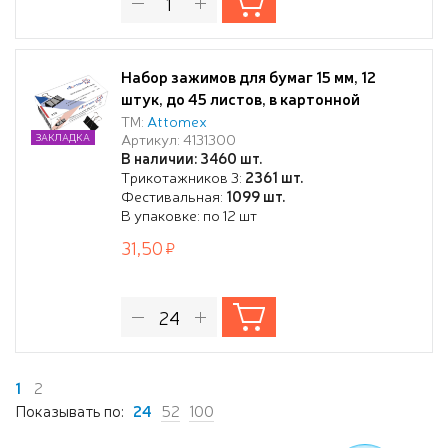
Набор зажимов для бумаг 15 мм, 12
штук, до 45 листов, в картонной
коробке, чёрные
ТМ:
Attomex
Артикул: 4131300
ЗАКЛАДКА
В наличии: 3460 шт.
Трикотажников 3:
2361 шт.
Фестивальная:
1099 шт.
В упаковке: по 12 шт
31,50
1
2
Показывать по:
24
52
100