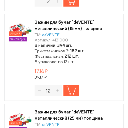
Зажим для бумаг "deVENTE"
металлический (15 мм) толщина
скрепления до 5 мм, цветной ассорти, 12
АКЦИЯ
ТМ:
deVENTE
Артикул: 4131000
ЗАКЛАДКА
шт в картонной коробке
В наличии: 394 шт.
Трикотажников 3:
182 шт.
Фестивальная:
212 шт.
В упаковке: по 12 шт
17,16
39,17
Зажим для бумаг "deVENTE"
металлический (25 мм) толщина
скрепления до 10 мм, цветной ассорти,
АКЦИЯ
ТМ:
deVENTE