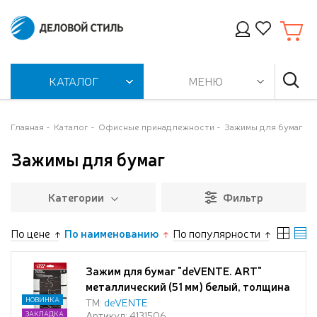
КАТАЛОГ
МЕНЮ
Главная
Каталог
Офисные принадлежности
Зажимы для бумаг
Зажимы для бумаг
Категории
Фильтр
По цене
По наименованию
По популярности
Зажим для бумаг "deVENTE. ART"
металлический (51 мм) белый, толщина
скрепления до 21,5 мм, 6 шт на
НОВИНКА
ТМ:
deVENTE
Артикул: 4131506
ЗАКЛАДКА