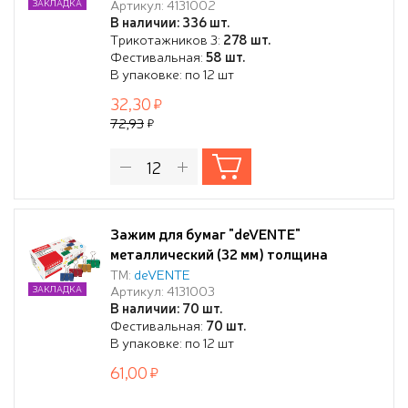
Артикул: 4131002
ЗАКЛАДКА
12 шт в картонной коробке
В наличии: 336 шт.
Трикотажников 3:
278 шт.
Фестивальная:
58 шт.
В упаковке: по 12 шт
32,30
72,93
Зажим для бумаг "deVENTE"
металлический (32 мм) толщина
скрепления до 13,5 мм, цветной
ТМ:
deVENTE
Артикул: 4131003
ЗАКЛАДКА
ассорти, 12 шт в картонной коробке
В наличии: 70 шт.
Фестивальная:
70 шт.
В упаковке: по 12 шт
61,00