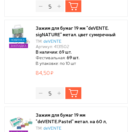
Зажим для бумаг 19 мм "deVENTE.
sigNATURE" метал. цвет сумеречный
синий, толщина скрепления до 8 мм, 12
НОВИНКА
ТМ:
deVENTE
Артикул: 4131502
ЗАКЛАДКА
шт в пластиковой коробке,
В наличии: 69 шт.
Фестивальная:
69 шт.
В упаковке: по 10 шт
84,50
Зажим для бумаг 19 мм
"deVENTE.Pastel" метал. на 60 л,
цветной ассорти, 12 шт в картонной
ТМ:
deVENTE