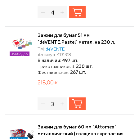
Зажим для бумаг 51 мм
"deVENTE.Pastel" метал. на 230 л,
цветной ассорти
ТМ:
deVENTE
Артикул: 4131318
ЗАКЛАДКА
В наличии: 497 шт.
Трикотажников 3:
230 шт.
Фестивальная:
267 шт.
218,00
Зажим для бумаг 60 мм "Attomex"
металлический (толщина скрепления
НОВИНКА