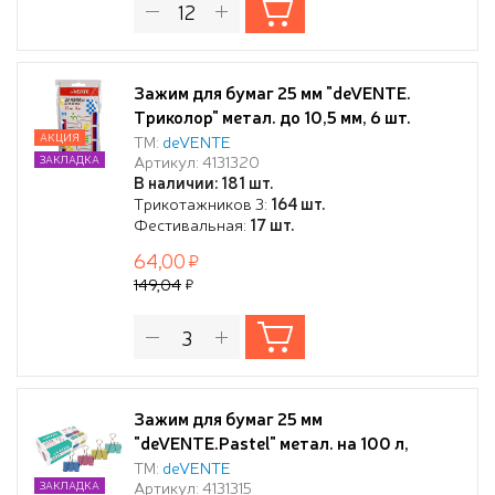
Зажим для бумаг 25 мм "deVENTE.
Триколор" метал. до 10,5 мм, 6 шт.
АКЦИЯ
ТМ:
deVENTE
Артикул: 4131320
ЗАКЛАДКА
В наличии: 181 шт.
Трикотажников 3:
164 шт.
Фестивальная:
17 шт.
64,00
149,04
Зажим для бумаг 25 мм
"deVENTE.Pastel" метал. на 100 л,
цветной ассорти, 12 шт в картонной
ТМ:
deVENTE
Артикул: 4131315
ЗАКЛАДКА
коробке