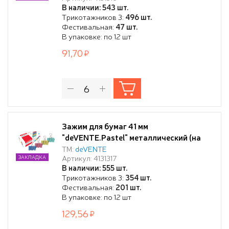
В наличии: 543 шт.
Трикотажников 3:
496 шт.
Фестивальная:
47 шт.
В упаковке: по 12 шт
91,70
Зажим для бумаг 41 мм
"deVENTE.Pastel" металлический (на
200 л) цветной ассорти, 12шт
ТМ:
deVENTE
Артикул: 4131317
ЗАКЛАДКА
В наличии: 555 шт.
Трикотажников 3:
354 шт.
Фестивальная:
201 шт.
В упаковке: по 12 шт
129,56