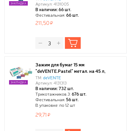
Артикул: 4131005
ЗАКЛАДКА
ассорти, 12 шт в картонной коробке
В наличии: 66 шт.
Фестивальная:
66 шт.
211,50
Зажим для бумаг 15 мм
"deVENTE.Pastel" метал. на 45 л,
цветной ассорти, 12 шт в картонной
ТМ:
deVENTE
Артикул: 4131313
ЗАКЛАДКА
коробке
В наличии: 732 шт.
Трикотажников 3:
676 шт.
Фестивальная:
56 шт.
В упаковке: по 12 шт
29,71