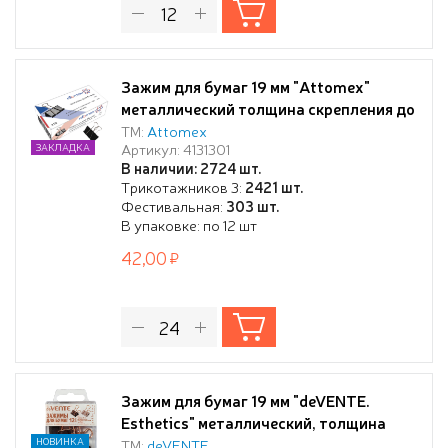
Зажим для бумаг 19 мм "Attomex"
металлический толщина скрепления до
7 мм, черный,
ТМ:
Attomex
Артикул: 4131301
ЗАКЛАДКА
В наличии: 2724 шт.
Трикотажников 3:
2421 шт.
Фестивальная:
303 шт.
В упаковке: по 12 шт
42,00
Зажим для бумаг 19 мм "deVENTE.
Esthetics" металлический, толщина
скрепления до 8 мм, 12 шт в
НОВИНКА
ТМ:
deVENTE