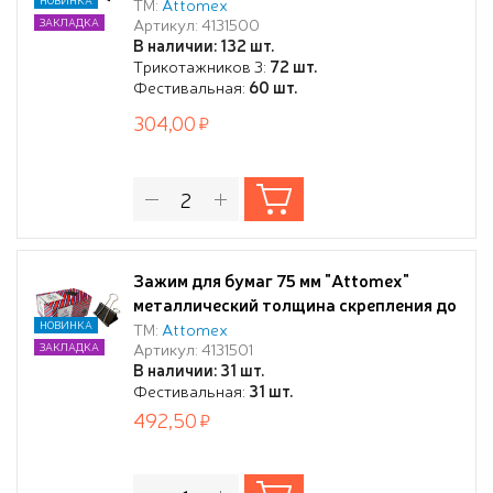
до 32 мм) черный, 6 шт
ТМ:
Attomex
Артикул: 4131500
ЗАКЛАДКА
В наличии: 132 шт.
Трикотажников 3:
72 шт.
Фестивальная:
60 шт.
304,00
Зажим для бумаг 75 мм "Attomex"
металлический толщина скрепления до
38 мм, черный, 6 шт в картонной
НОВИНКА
ТМ:
Attomex
Артикул: 4131501
ЗАКЛАДКА
коробке
В наличии: 31 шт.
Фестивальная:
31 шт.
492,50