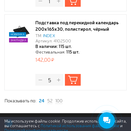
Подставка под перекидной календарь
200х165х30, полистирол, чёрный
НОВИНКА
ТМ:
INDEX
Артикул: 4102500
ЗАКЛАДКА
В наличии: 115 шт.
Фестивальная:
115 шт.
142,00
Показывать по:
24
52
100
Мы используем файлы cookie. Продолжив использование сайта,
© 2011-2026 Группа компаний «Деловой Стиль»
вы соглашаетесь с
Политикой использования файлов cookie
и
Политикой конфиденциальности
.