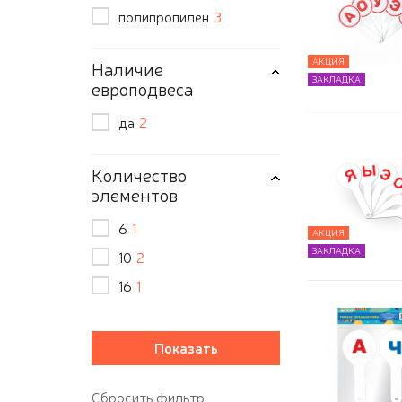
полипропилен
3
АКЦИЯ
Наличие
ЗАКЛАДКА
европодвеса
да
2
Количество
элементов
6
1
АКЦИЯ
ЗАКЛАДКА
10
2
16
1