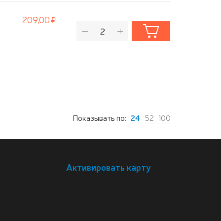
209,00
Показывать по:
24
52
100
Активировать карту