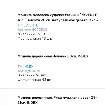
Манекен человека художественный "deVENTE.
ART" высота 20 см, натуральное дерево, тип -
универсальный, на подставке с металлической
ТМ:
deVENTE
Артикул: 8070506
опорой, в картонной коробке
В наличии: 18 шт.
Фестивальная:
18 шт.
Модель деревянная Человек 20см, INDEX
ТМ:
INDEX
Артикул: 11035
В наличии: 92 шт.
Фестивальная:
92 шт.
Модель деревянная, Рука мужская правая 29-
31см, INDEX