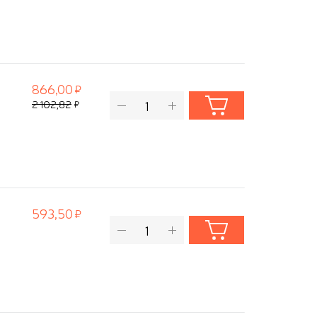
866,00
2 102,82
593,50